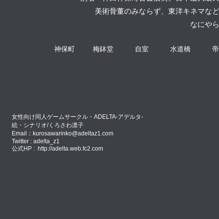
美術骨董のみならず、東洋キネマな
なにや
神保町
梅鉢堂
自室
水道橋
帝
女性向け同人ゲームサークル・ADELTA-アデルタ-
絵・シナリオ/くろさわ凛子
Email：
kurosawarinko@adeltaz1.com
Twitter : adelta_z1
公式HP :
http://adelta.web.fc2.com