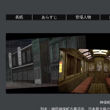
表紙
あらすじ
登場人物
神保町
別名・神田神保町古書店街。日本最大級